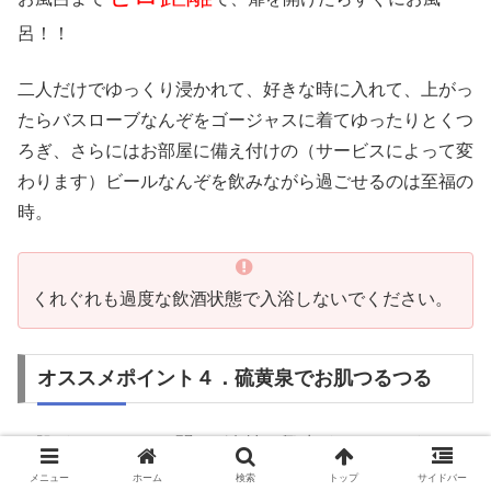
呂！！
二人だけでゆっくり浸かれて、好きな時に入れて、上がっ
たらバスローブなんぞをゴージャスに着てゆったりとくつ
ろぎ、さらにはお部屋に備え付けの（サービスによって変
わります）ビールなんぞを飲みながら過ごせるのは至福の
時。
くれぐれも過度な飲酒状態で入浴しないでください。
オススメポイント４．硫黄泉でお肌つるつる
お肌がつるつるとも聞けば女性は興味がないわけがありま
せんよね。
メニュー
ホーム
検索
トップ
サイドバー