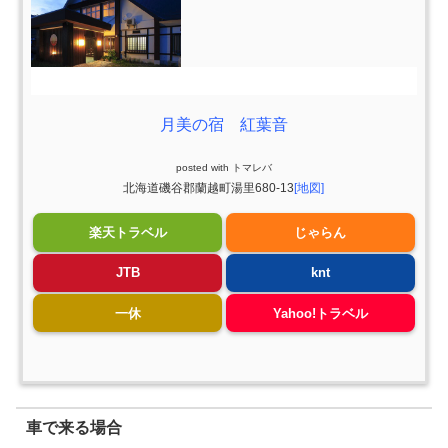
月美の宿 紅葉音
posted with
トマレバ
北海道磯谷郡蘭越町湯里680-13
[地図]
楽天トラベル
じゃらん
JTB
knt
一休
Yahoo!トラベル
車で来る場合