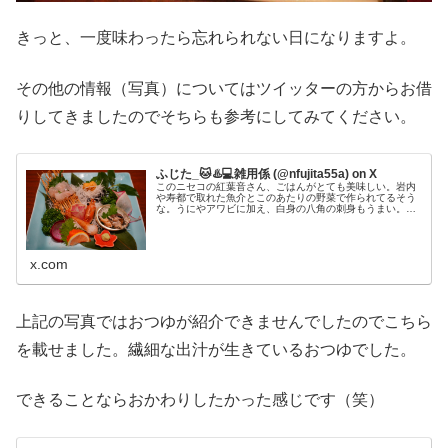
きっと、一度味わったら忘れられない日になりますよ。
その他の情報（写真）についてはツイッターの方からお借
りしてきましたのでそちらも参考にしてみてください。
ふじた_🐱♨️💻雑用係 (@nfujita55a) on X
このニセコの紅葉音さん、ごはんがとても美味しい。岩内
や寿都で取れた魚介とこのあたりの野菜で作られてるそう
な。うにやアワビに加え、白身の八角の刺身もうまい。#
旅行
x.com
上記の写真ではおつゆが紹介できませんでしたのでこちら
を載せました。繊細な出汁が生きているおつゆでした。
できることならおかわりしたかった感じです（笑）