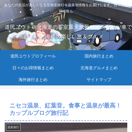
あなたの生活が楽しくなる北海道旅行＆温泉地情報をお届けします。日々のお
得情報も
道民ユウト＠北海道の客室露天風呂マイスターが車で
行く、北海道の楽しい旅＆グルメ
道民ユウトプロフィール
国内旅行まとめ
日々のお得情報まとめ
北海道グルメまとめ
海外旅行まとめ
サイトマップ
ニセコ温泉、紅葉音。食事と温泉が最高！
カップルブログ旅行記
温泉旅行