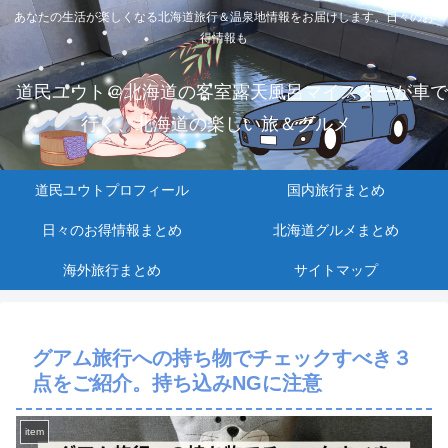
あなたの生活が楽しくなる北海道旅行＆温泉地情報をお届けします。日々のお
得情報も
道民ユウト＠北海道の客室露天風呂マイスターが車で
行く、北海道の楽しい旅＆グルメ
道民ユウトプロフィール
国内旅行まとめ
日々のお得情報まとめ
北海道グルメまとめ
海外旅行まとめ
サイトマップ
グアム旅行への持ち物でチェックすべき３
点をご紹介。持ち込みNGに注意
item