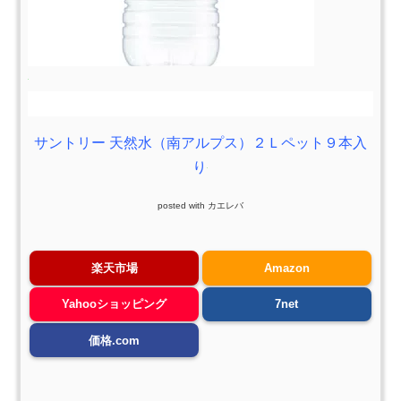
サントリー 天然水（南アルプス）２Ｌペット９本入
り
posted with
カエレバ
楽天市場
Amazon
Yahooショッピング
7net
価格.com